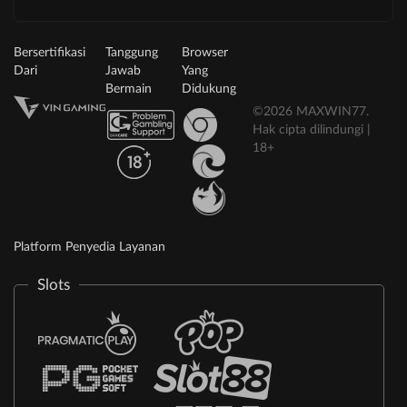
Bersertifikasi
Tanggung
Browser
Dari
Jawab
Yang
Bermain
Didukung
©2026 MAXWIN77.
Hak cipta dilindungi |
18+
Platform Penyedia Layanan
Slots