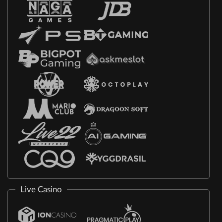
Live Casino