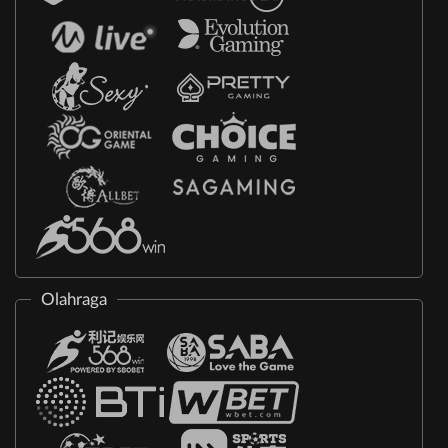
Olahraga