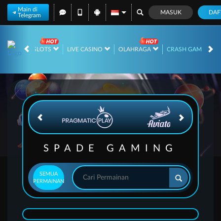
Main di
MASUK
DAF
Telegram
T GAMES
SLOTS
LIVE CASINO
OLAHRAGA
CRASH GAME
SPADE GAMING
SEMUA
PERMAINAN