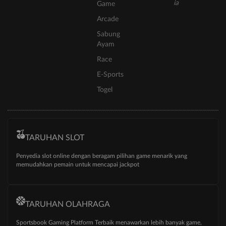
Game
Arcade
Sabung
Ayam
Race
E-Sports
Togel
TARUHAN SLOT
Penyedia slot online dengan beragam pilihan game menarik yang
memudahkan pemain untuk mencapai jackpot
TARUHAN OLAHRAGA
Sportsbook Gaming Platform Terbaik menawarkan lebih banyak game,