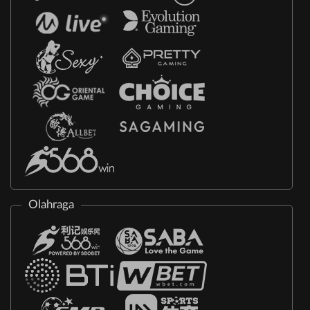
Olahraga