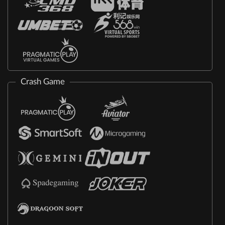
Crash Game