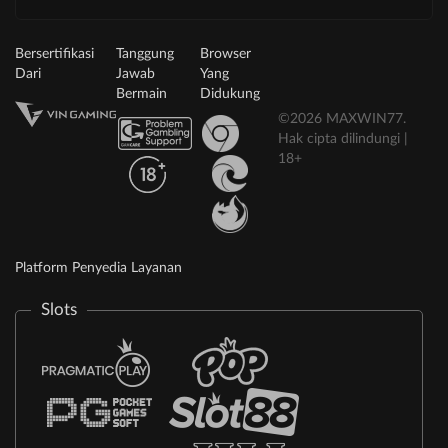
Bersertifikasi
Tanggung
Browser
Dari
Jawab
Yang
Bermain
Didukung
©2026 MAXWIN77.
Hak cipta dilindungi |
18+
Platform Penyedia Layanan
Slots