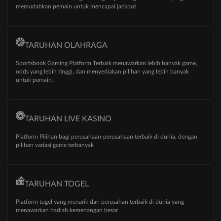
memudahkan pemain untuk mencapai jackpot
TARUHAN OLAHRAGA
Sportsbook Gaming Platform Terbaik menawarkan lebih banyak game,
odds yang lebih tinggi, dan menyediakan pilihan yang lebih banyak
untuk pemain.
TARUHAN LIVE KASINO
Platform Pilihan bagi perusahaan-perusahaan terbaik di dunia, dengan
pilihan variasi game terbanyak
TARUHAN TOGEL
Platform togel yang menarik dari perusahan terbaik di dunia yang
menawarkan hadiah kemenangan besar