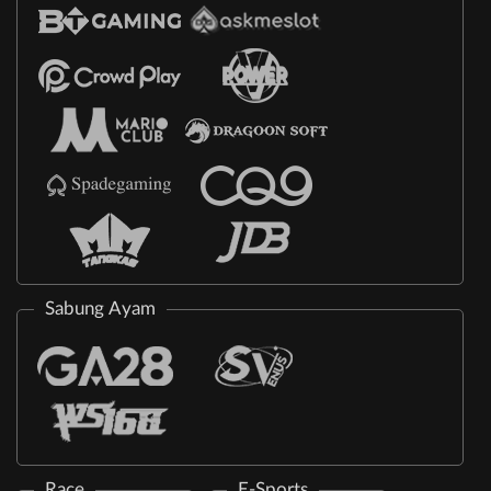
Sabung Ayam
Race
E-Sports